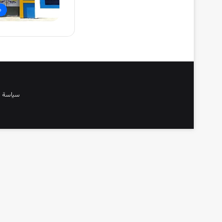
م
سياسة 