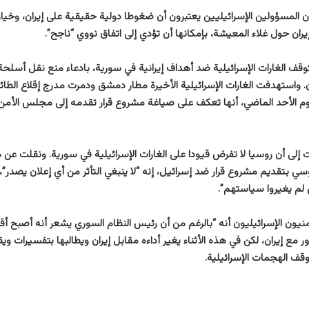
لمسؤولين الإسرائيليين يعتبرون أن ضغوطا دولية حقيقية على إيران، وخيارا
ان حول غلاء المعيشة، بإمكانها أن تؤدي إلى اتفاق نووي “ناجح”.
توقف الغارات الإسرائيلية ضد أهداف إيرانية في سورية، بادعاء منع نقل أسلحة
ن. واستهدفت الغارات الإسرائيلية الأخيرة مطار دمشق ودمرت مدرج إقلاع الطائ
م الأحد الماضي، أنها تعكف على صياغة مشروع قرار تقدمه إلى مجلس الأمن
ت إلى أن روسيا لا تفرض قيودا على الغارات الإسرائيلية في سورية. ونقلت عن
وسي بتقديم مشروع قرار ضد إسرائيل، إنه “لا ينبغي التأثر من أي إعلان يصدر”، و
 لم يغيروا سياستهم”.
نيون الإسرائيليون أنه “بالرغم من أن رئيس النظام السوري يشعر أنه أصبح أقل ت
ع إيران، لكن في هذه الأثناء يغير أداءه مقابل إيران ويطالبها بتفسيرات ويق
قف الهجمات الإسرائيلية.