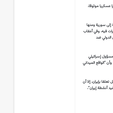
 عسكريا موثوقا،
 إلى سورية ومنها
رات فيه، وفي أعقاب
 الدولي ضد
 مسؤول إسرائيلي
أن “الواقع الميداني
علقا بإيران، إلا أن
يد أنشطة إيران”،