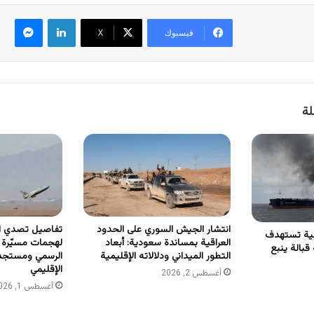
لينكدإن
ماسنجر
فيسبوك
‫X
لة
انتشار الجيش السوري على الحدود
تفاصيل تصدي الد
نية تستهدف
العراقية بمساندة سعودية: أبعاد
لهجمات مسيّرة إي
قبالة ينبع
التطور الميداني ودلالاته الإقليمية
الرسمي ومستجد
الإقليمي
أغسطس 2, 2026
أغسطس 1, 2026