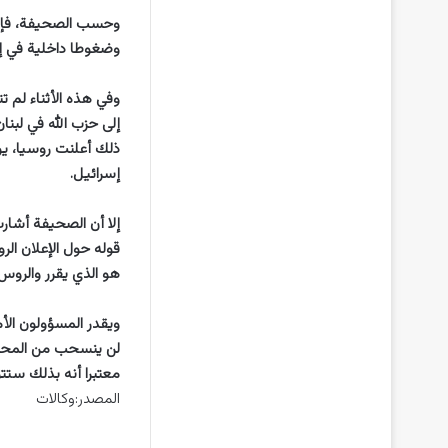
وحسب الصحيفة، فإن ا
وضغوطا داخلية في إير
وفي هذه الأثناء لم ت
إلى حزب الله في لبنا
ذلك أعلنت روسيا، يو
إسرائيل.
إلا أن الصحيفة أشار
قوله حول الإعلان الر
هو الذي يقرر والروس
ويقدر المسؤولون الأم
لن ينسحب من المحور م
معتبرا أنه بذلك ستتو
المصدر:وكالات