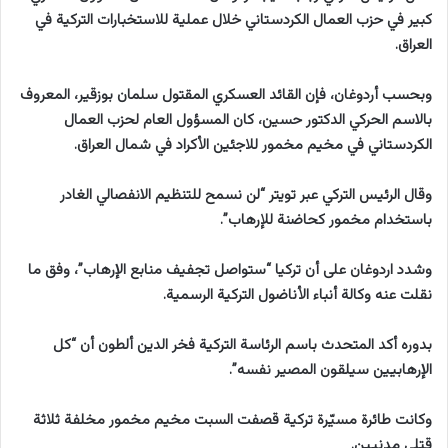
كبير في حزب العمال الكردستاني خلال عملية للاستخبارات التركية في
العراق.
وبحسب أردوغان، فإن القائد العسكري المقتول سلمان بوزقير، المعروف
بالاسم الحركي الدكتور حسين، كان المسؤول العام لحزب العمال
الكردستاني في مخيم مخمور للاجئين الأكراد في شمال العراق.
وقال الرئيس التركي عبر تويتر “لن نسمح للتنظيم الانفصالي الغادر
باستخدام مخمور كحاضنة للإرهاب”.
وشدد اردوغان على أن تركيا “ستواصل تجفيف منابع الإرهاب”، وفق ما
نقلت عنه وكالة أنباء الأناضول التركية الرسمية.
بدوره أكد المتحدث باسم الرئاسة التركية فخر الدين ألطون أن “كل
الإرهابيين سيلقون المصير نفسه”.
وكانت طائرة مسيّرة تركية قصفت السبت مخيم مخمور مخلفة ثلاثة
قتلى مدنيين.