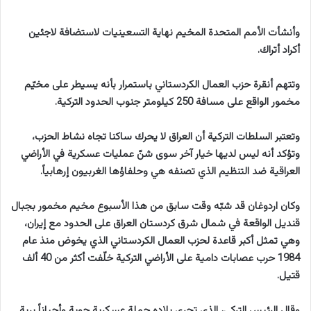
وأنشأت الأمم المتحدة المخيم نهاية التسعينيات لاستضافة لاجئين
أكراد أتراك.
وتتهم أنقرة حزب العمال الكردستاني باستمرار بأنه يسيطر على مخيّم
مخمور الواقع على مسافة 250 كيلومتر جنوب الحدود التركية.
وتعتبر السلطات التركية أن العراق لا يحرك ساكنا تجاه نشاط الحزب،
وتؤكد أنه ليس لديها خيار آخر سوى شنّ عمليات عسكرية في الأراضي
العراقية ضد التنظيم الذي تصنفه هي وحلفاؤها الغربيون إرهابياً.
وكان اردوغان قد شبّه وقت سابق من هذا الأسبوع مخيم مخمور بجبال
قنديل الواقعة في شمال شرق كردستان العراق على الحدود مع إيران،
وهي تمثل أكبر قاعدة لحزب العمال الكردستاني الذي يخوض منذ عام
1984 حرب عصابات دامية على الأراضي التركية خلّفت أكثر من 40 ألف
قتيل.
وقال الرئيس التركي، الذي تجري بلاده حملة عسكرية جوية وأحياناً برية