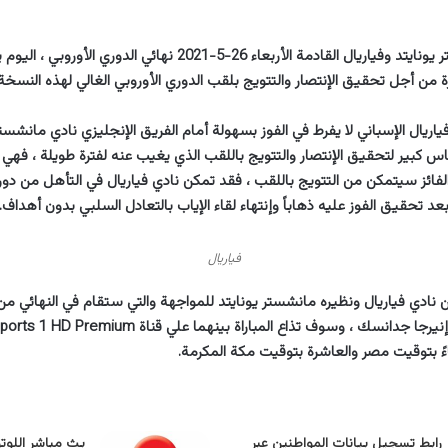
نتيجة مباراة مانشستر يونايتد وفياريال القادمة الأربعاء 26-5-2021 نهائي 
 من أجل تحقيق الإنتصار والتتويج بلقب الدوري الأوروبي الغالي لهذه النسخة.
اريال الإسباني لا يفرط في الفوز بسهولة أمام الفريق الإنجليزي نادي مانشست
اس كبير لتحقيق الإنتصار والتتويج باللقب الذي يغيب عنه لفترة طويلة ، فهي مب
لفائز سيتمكن من التتويج باللقب ، فقد تمكن نادي فياريال في التأهل من دو
 تحقيق الفوز عليه ذهاباً وإنتهاء لقاء الإياب بالتعادل السلبي بدون أهداف.
فياريال
 نادي فياريال ونظيره مانشستر يونايتد للمواجهة والتي ستقام في النهائي من 
ً بتوقيت مصر والعاشرة بتوقيت مكة المكرمة.
رابط تسجيل بيانات المواطنين عبر
بث مباشر اللوت