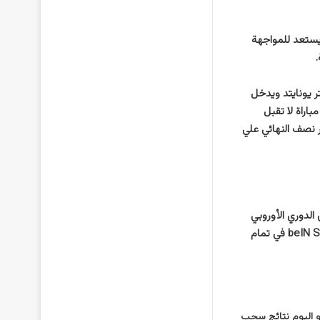
الدوري الأوروبي ، اليوم يستعد للمواجهة
ر يونايتد ويدخل
اراة لا تقبل
ر نصف النهائي علي
الدوري الأوروبي
وذلك علي ستاديون إنيرجا جدانسك ، وسوف تذاع المباراة بينهما علي قناة beIN Sports 1 HD Premium في تمام
و اليوم نتائج سحب