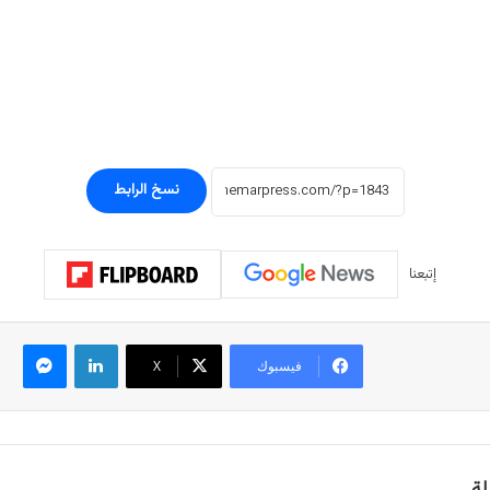
نسخ الرابط
إتبعنا
لينكدإن
ماسنجر
فيسبوك
‫X
لة