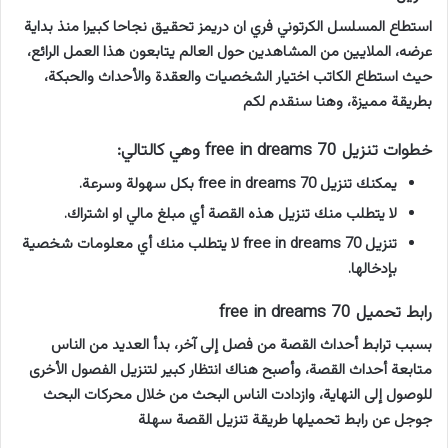
استطاع المسلسل الكرتوني فري ان دريمز تحقيق نجاحا كبيرا منذ بداية
عرضه، الملايين من المشاهدين حول العالم
يتابعون هذا العمل الرائع،
حيث استطاع الكاتب اختيار الشخصيات والعقدة والأحداث والحبكة،
بطريقة مميزة، وهنا سنقدم لكم
خطوات تنزيل 70 free in dreams وهي كالتالي:
يمكنك تنزيل 70 free in dreams بكل سهولة وسرعة.
لا يتطلب منك تنزيل هذه القصة أي مبلغ مالي او اشتراك.
تنزيل 70 free in dreams لا يتطلب منك أي معلومات شخصية
بإدخالها.
رابط تحميل 70 free in dreams
بسبب ترابط أحداث القصة من فصل إلى آخر، بدأ العديد من الناس
متابعة أحداث القصة، وأصبح هناك انتظار كبير لتنزيل الفصول الأخرى
للوصول إلى النهاية، وازدادت الناس البحث من خلال محركات البحث
جوجل عن رابط تحميلها طريقة تنزيل القصة سهلة