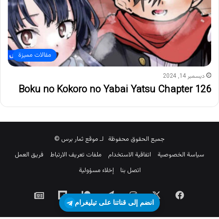
مقالات مميزة
ديسمبر 14, 2024
Boku no Kokoro no Yabai Yatsu Chapter 126
جميع الحقوق محفوظة لـ موقع ثمار برس ©
سياسة الخصوصية
اتفاقية الاستخدام
ملفات تعريف الارتباط
فريق العمل
اتصل بنا
إخلاء مسؤولية
‫X
فيسبوك
انستقرام
تيلقرام
‫Patreon
Flipboard
جوجل
انضم إلى قناتنا على تيليغرام
نيوز